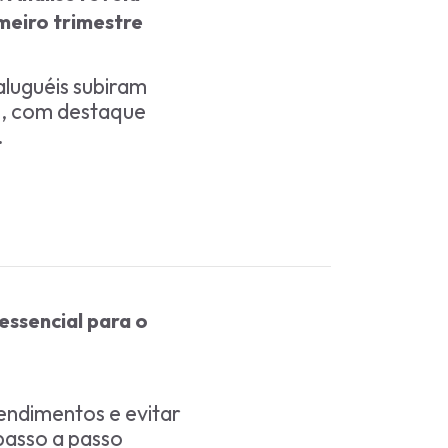
meiro trimestre
luguéis subiram
o, com destaque
.
ssencial para o
endimentos e evitar
passo a passo