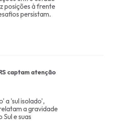
ez posições à frente
esafios persistam.
 RS captam atenção
a 'sul isolado',
relatam a gravidade
 Sul e suas