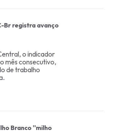
-Br registra avanço
ntral, o indicador
o mês consecutivo,
o de trabalho
a.
lho Branco ''milho