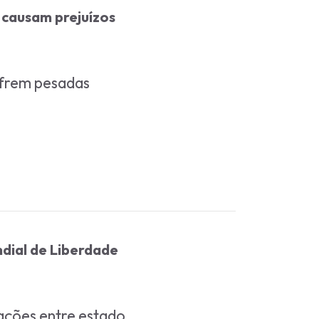
 causam prejuízos
ofrem pesadas
ndial de Liberdade
lações entre estado