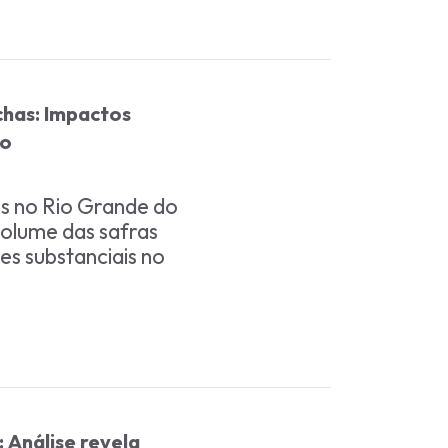
chas: Impactos
ho
es no Rio Grande do
volume das safras
es substanciais no
: Análise revela