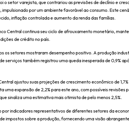
 o setor varejista, que contrariou as previsões de declínio e cres
ica, impulsionado por um ambiente favorável ao consumo. Este cená
cido, inflação controlada e aumento da renda das famílias.
co Central continua seu ciclo de afrouxamento monetário, manten
ições de crédito no país.
os os setores mostraram desempenho positivo. A produção indust
r de serviços também registrou uma queda inesperada de 0,9% apó
entral ajustou suas projeções de crescimento econômico de 1,7% 
ta uma expansão de 2,2% para este ano, com possíveis revisões p
ue sinaliza uma estimativa mais otimista de pelo menos 2,5%.
por indicadores representativos de diferentes setores da economi
e de impostos sobre a produção, fornecendo uma visão abrangente