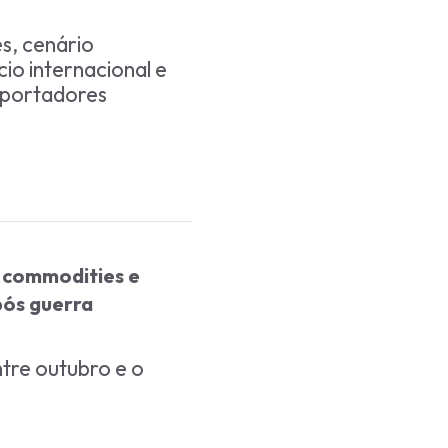
s, cenário
o internacional e
xportadores
e commodities e
pós guerra
tre outubro e o