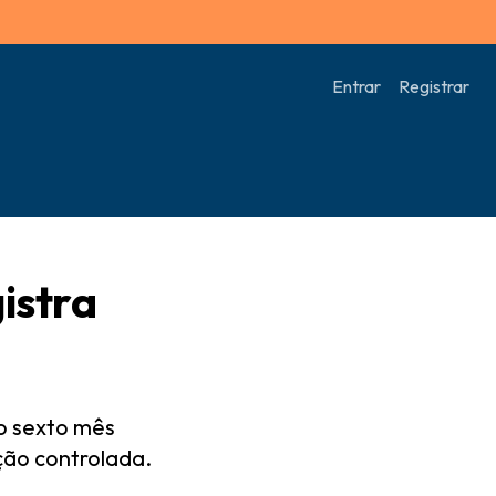
Entrar
Registrar
istra
o sexto mês
ção controlada.