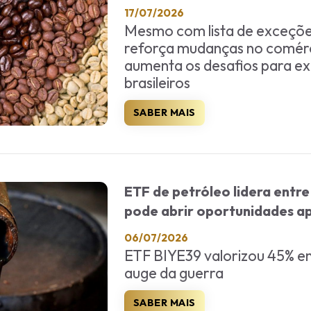
17/07/2026
Mesmo com lista de exceçõe
reforça mudanças no comérci
aumenta os desafios para e
brasileiros
SABER MAIS
ETF de petróleo lidera entr
pode abrir oportunidades a
06/07/2026
ETF BIYE39 valorizou 45% en
auge da guerra
SABER MAIS