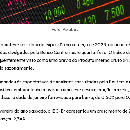
Foto: Pixabay
 manteve seu ritmo de expansão no começo de 2023, alinhando-se
ões divulgadas pelo Banco Central nesta quarta-feira. O Índice d
quentemente visto como uma prévia do Produto Interno Bruto (PIB
do sazonalmente.
spondeu às expectativas de analistas consultados pela Reuters e 
positiva, embora tenha mostrado uma leve desaceleração em rela
 disso, o dado de janeiro foi revisado para baixo, de 0,60% para 0
reiro do ano passado, o IBC-Br apresentou um crescimento de 2
avançou 2,34%.