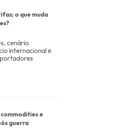
ifas; o que muda
ies?
s, cenário
o internacional e
xportadores
e commodities e
pós guerra