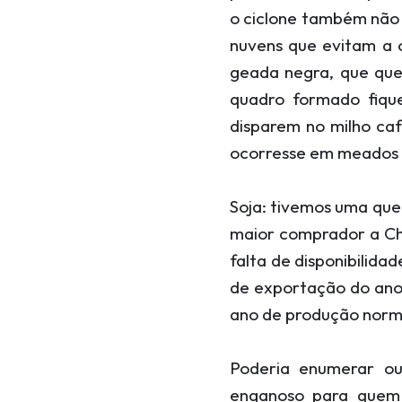
o ciclone também nã
nuvens que evitam a 
geada negra, que que
quadro formado fiqu
disparem no milho ca
ocorresse em meados de
Soja: tivemos uma queb
maior comprador a Ch
falta de disponibilida
de exportação do an
ano de produção norma
Poderia enumerar ou
enganoso para quem 