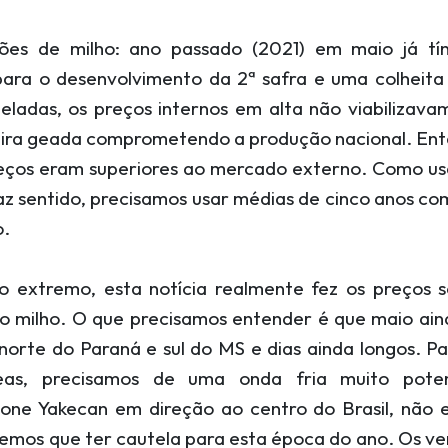
ões de milho: ano passado (2021) em maio já t
para o desenvolvimento da 2ª safra e uma colheit
eladas, os preços internos em alta não viabilizavam
eira geada comprometendo a produção nacional. Ent
reços eram superiores ao mercado externo. Como us
faz sentido, precisamos usar médias de cinco anos co
o.
frio extremo, esta notícia realmente fez os preço
 o milho. O que precisamos entender é que maio ai
norte do Paraná e sul do MS e dias ainda longos. 
eas, precisamos de uma onda fria muito pote
lone Yakecan em direção ao centro do Brasil, não 
temos que ter cautela para esta época do ano. Os