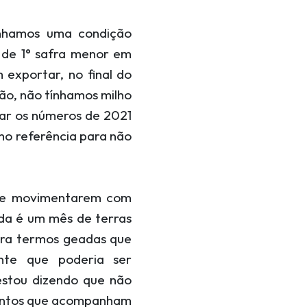
ínhamos uma condição
a de 1° safra menor em
 exportar, no final do
ão, não tínhamos milho
ar os números de 2021
mo referência para não
s se movimentarem com
nda é um mês de terras
Para termos geadas que
nte que poderia ser
estou dizendo que não
 ventos que acompanham