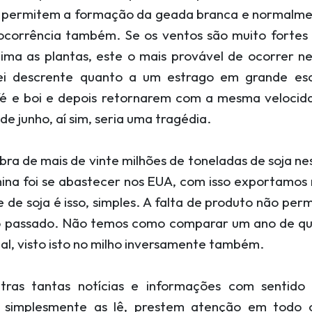
o permitem a formação da geada branca e normalm
ocorrência também. Se os ventos são muito fortes 
ima as plantas, este o mais provável de ocorrer n
ei descrente quanto a um estrago em grande esc
fé e boi e depois retornarem com a mesma velocid
 junho, aí sim, seria uma tragédia.
ra de mais de vinte milhões de toneladas de soja ne
ina foi se abastecer nos EUA, com isso exportamos
de de soja é isso, simples. A falta de produto não per
o passado. Não temos como comparar um ano de qu
l, visto isto no milho inversamente também.
tras tantas notícias e informações com sentid
simplesmente as lê, prestem atenção em todo 