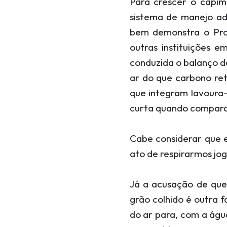
Para crescer o capi
sistema de manejo a
bem demonstra o Pro
outras instituições 
conduzida o balanço de
ar do que carbono re
que integram lavoura-
curta quando compara
Cabe considerar que e
ato de respirarmos jog
Já a acusação de que 
grão colhido é outra f
do ar para, com a água