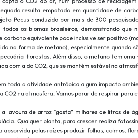
m capta o CO2 do ar, num processo de reciclagem
dequado resulta empatado em quantidade de carbo
jeto Pecus conduzido por mais de 300 pesquisad
em todos os biomas brasileiros, demonstrando que 
 carbono equivalente pode inclusive ser positivo (ma
tido na forma de metano), especialmente quando s
pecuária-florestas. Além disso, o metano tem uma v
da com a do CO2, que se mantém estável na atmosfe
m toda a atividade antrópica algum impacto ambie
a CO2 na atmosfera. Vamos parar de respirar para ev
a lavoura de arroz “gasta” milhares de litros de á
alácia. Qualquer planta, para crescer realiza fotos
 absorvida pelas raízes produzir folhas, colmos, flo