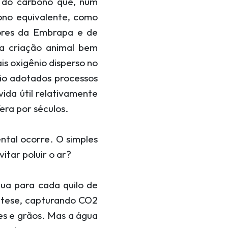
 do carbono que, num
no equivalente, como
ores da Embrapa e de
na criação animal bem
is oxigênio disperso no
ão adotados processos
ida útil relativamente
ra por séculos.
ntal ocorre. O simples
itar poluir o ar?
gua para cada quilo de
síntese, capturando CO2
res e grãos. Mas a água