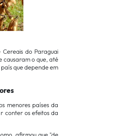
 Cereais do Paraguai
te causaram o que, até
 - país que depende em
ores
dos menores países da
r conter os efeitos da
omo, afirmou que "de