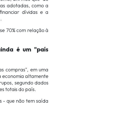
das adotadas, como a
financiar dívidas e a
.
ase 70% com relação à
ainda é um "país
 das compras", em uma
ma economia altamente
grupos, segundo dados
 totais do país.
s - que não tem saída