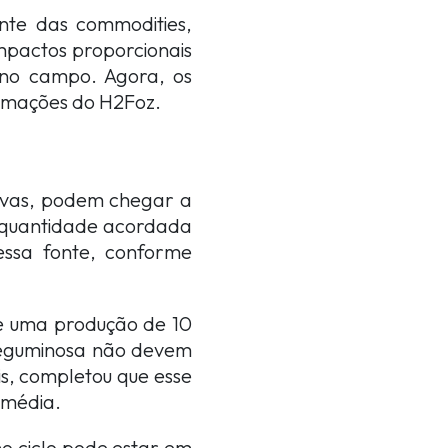
te das commodities,
mpactos proporcionais
 no campo. Agora, os
ormações do H2Foz.
tivas, podem chegar a
a quantidade acordada
ssa fonte, conforme
de uma produção de 10
 leguminosa não devem
is, completou que esse
 média.
o ciclo pode estar em