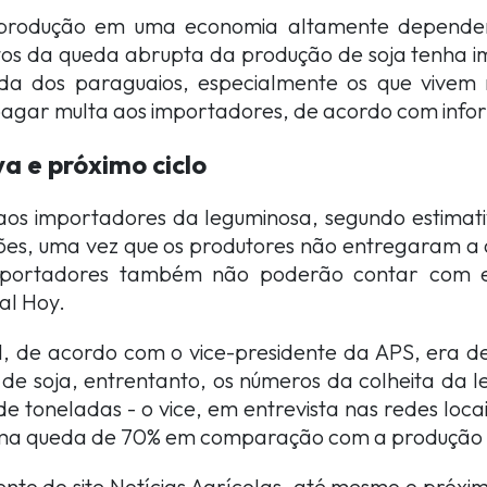
rodução em uma economia altamente dependen
itos da queda abrupta da produção de soja tenha i
da dos paraguaios, especialmente os que vivem
pagar multa aos importadores, de acordo com inf
a e próximo ciclo
aos importadores da leguminosa, segundo estima
ões, uma vez que os produtores não entregaram 
mportadores também não poderão contar com e
al Hoy.
ial, de acordo com o vice-presidente da APS, era 
 de soja, entrentanto, os números da colheita da
de toneladas - o vice, em entrevista nas redes loca
ma queda de 70% em comparação com a produção
to do site Notícias Agrícolas, até mesmo o próxim