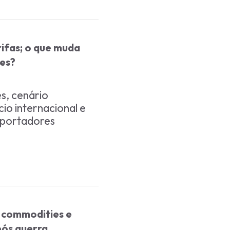
ifas; o que muda
ies?
s, cenário
o internacional e
xportadores
e commodities e
pós guerra